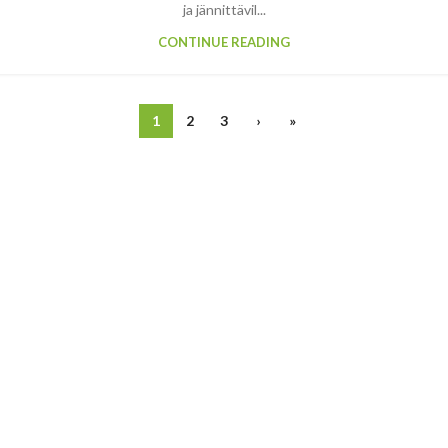
ja jännittävil...
CONTINUE READING
1
2
3
›
»