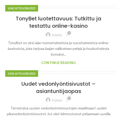
UNCATEGORIZED
TonyBet luotettavuus: Tutkittu ja
testattu online-kasino
0
Admin
TonyBet on yksi alan tunnetuimmista ja suosituimmista online-
kasinoista, joka tarjoaa laajan valikoiman pelejä ja houkuttelevia
bonuksi...
CONTINUE READING
UNCATEGORIZED
Uudet vedonlyöntisivustot –
asiantuntijaopas
0
Admin
Tervetuloa uusien vedonlyöntisivustojen maailmaan! uudet
pikavedonlyöntisivustot Jos olet kiinnostunut pelaamaan uusilla